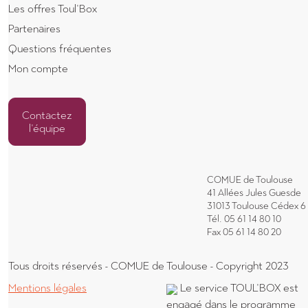
Premier lien
Les offres Toul'Box
Deuxième lien
Partenaires
Troisième lien
Questions fréquentes
Quatrième lien
Mon compte
Body
Contactez
l'équipe
Body
COMUE de Toulouse
41 Allées Jules Guesde
31013 Toulouse Cédex 6
Tél. 05 61 14 80 10
Fax 05 61 14 80 20
Body
Tous droits réservés - COMUE de Toulouse - Copyright 2023
Body
Mentions légales
Le service TOUL'BOX est
engagé dans le programme